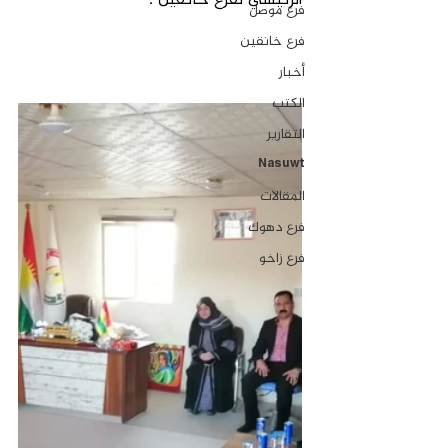
الرئيسي لفرع خانقين .
فرع موصل
فرع خانقين
‏أخبار
الكتب
التقارير
Nasuwt
المقالات
فرع دهوك
فرع زاخو