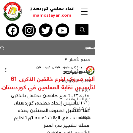
اتحاد معلمي كوردستان
mamostayan.com
منشور
جميع الأخبار
یەكێتی مامۆستایانی كوردستان
جميع الأخبار
16 مايو 2023
ألف مبروك لفرع خانقين الذكرى 61
مكتب االسكرتاریة
لتأسيس نقابة المعلمين في كوردستان.
فرع اربيل
٢٠٢٣/٥/١٥ فرع خانقين يحتفل بالذكرى 
فرع السليمانية
(٦١) لتأسيس إتحاد معلمي كوردستان 
فرع كركوك
كما استقبل الضيوف المهنئين بهذه 
المناسبةِ ، في الوقت نفسه تم تنظيم 
مقالات
حملة تشجير في المقر 
EI