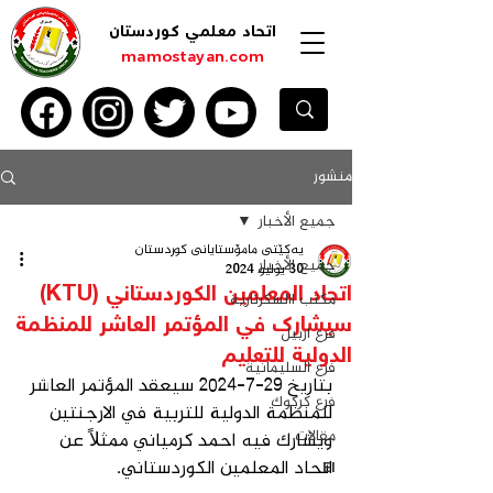
اتحاد معلمي كوردستان
mamostayan.com
منشور
جميع الأخبار
یەكێتی مامۆستایانی كوردستان
جميع الأخبار
30 يوليو 2024
اتحاد المعلمين الكوردستاني (KTU)
مكتب االسكرتاریة
سيشارك في المؤتمر العاشر للمنظمة
فرع اربيل
الدولية للتعليم
فرع السليمانية
بتاريخ 29-7-2024 سيعقد المؤتمر العاشر 
فرع كركوك
للمنظمة الدولية للتربية في الارجنتين 
مقالات
ويشارك فيه احمد كرمياني ممثلاً عن 
اتحاد المعلمين الكوردستاني.
EI