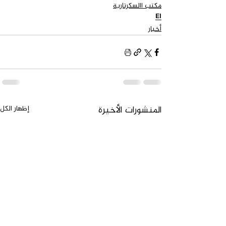
مكتب االسكرتاریة
EI
‏أخبار
المنشورات الأخيرة
إظهار الكل