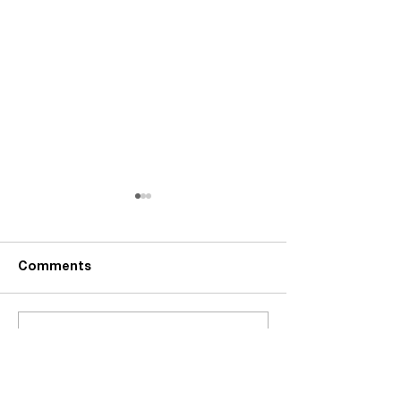
Comments
Write a comment...
شاندی یەکێتی مامۆستایانی
کوردستان کۆمەڵێک کار و
چالاکی لە دەڤەری بادینان