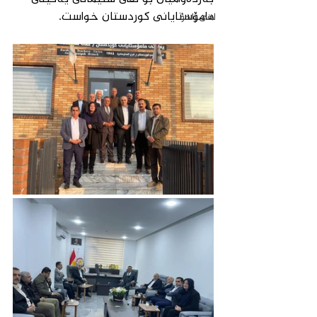
مامۆستایانی كوردستان خواست.
لقی زاخۆ