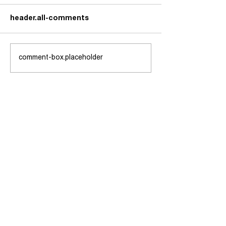
header.all-comments
comment-box.placeholder
شاندی یەکێتی مامۆستایانی
کوردستان کۆمەڵێک کار و
چالاکی لە دەڤەری بادینان
ئەنجام دەدات
بەستەرە خێراکان
تۆڕە کۆمەڵایەتییەکان