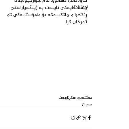
نەوەکانی داهاتوو. لەم چوارچێوەیەدا 
لقی زاخۆ
پێشانگایەکی تایبەت بە ژینگەپاراستی 
ڕێکخرا و چالاکییەکە بۆ مامۆستایەکی لاو 
تەرخان کرا.
مەكتەبی سكرتاریەت
هەواڵ