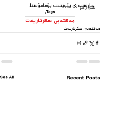
چارەسەری پێویست بۆمامۆستا.
لقی زاخۆ
Tags:
مەكتەبی سكرتاریەت
مەكتەبی سكرتاریەت
See All
Recent Posts