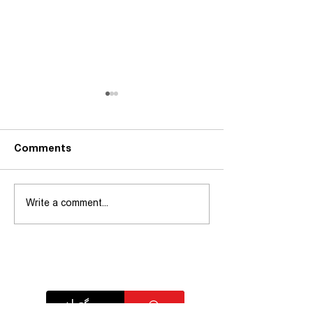
Comments
Write a comment...
شاندی یەکێتی مامۆستایانی
کوردستان کۆمەڵێک کار و
چالاکی لە دەڤەری بادینان
ئەنجام دەدات
بەستەرە خێراکان