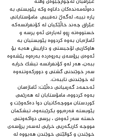
عێراقیان لەچوارچێوەی وڵاتە 
دەوڵەمەندەکان داناوە وکە پێویستی بە 
پارە نییە، لەگەڵ نەقیبی  مامۆستایانی 
عێراق چەند خاڵێکیان لە کۆنفرانسەکە 
خستووەتە ڕوو لەبارەی ئەو پرسە و 
ئاماژەیان بەوە کردووە پێویستیان بە 
هاوکاریی لۆجیستی و داراییش هەیە بۆ 
ئەوەی پرۆسەی پەروەردە بەرەوە پێشەوە 
ببەن، هەر لەو کۆنفرانسە تیشک خرایە 
سەر خوێندنی گشتی و دوورکەوتنەوە 
لە خوێندنی تایبەت.
ئەحمەد گەرمیانی دەڵێت: ئاماژەمان 
بەوە کردووە، مامۆستایان لە هەرێمی 
کوردستان مووچەکانیان دوا دەکەوێت و 
پێویستە قەرەبوو بکرێینەوە، تیشکمان 
خستە سەر ئەوەی ، پرسی دواکەوتنی 
مووچە کاریگەریی خراپی لەسەر پرۆسەی 
خوێندن و کوالێتی خوێندن هەبووە لە 