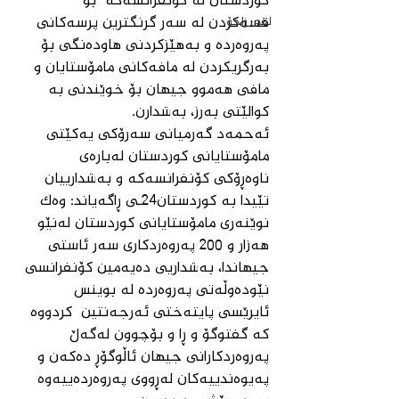
کوردستان لە کۆنفرانسەکە  بۆ 
قسەکردن له سەر گرنگترین پرسەکانی 
لقی زاخۆ
پەروەردە و بەهێزکردنی هاودەنگی بۆ 
بەرگریکردن لە مافەکانی مامۆستایان و 
مافی هەموو جیهان بۆ خوێندنی بە 
کوالێتی بەرز، بەشدارن.
ئەحمەد گەرمیانی سەرۆکی یەکێتی 
مامۆستایانی کوردستان لەبارەی 
ناوەڕۆکی کۆنفرانسەکە و بەشدارییان 
تێیدا بە کوردستان24ـی ڕاگەیاند: وەک 
نوێنەری مامۆستایانی کوردستان لەنێو 
هەزار و 200 پەروەردکاری سەر ئاستی 
جیهاندا، بەشداریی دەیەمین کۆنفرانسی 
نێودەوڵەتی پەروەردە لە بوینس 
ئایرێسی پایتەختی ئەرجەنتین  کردووە 
کە گفتوگۆ و ڕا و بۆچوون لەگەڵ 
پەروەردکارانی جیهان ئاڵوگۆڕ دەکەن و 
پەیوەندییەکان لەڕووی پەروەردەییەوە 