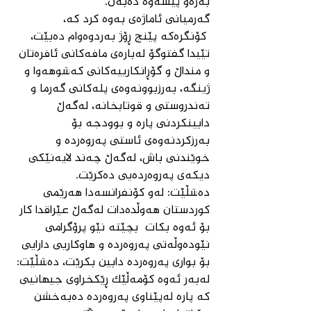
بەرەو پێشەوە دەبەن.
گەرمیانی ئاماژەی بەوە کرد کە، 
 کۆنگرەکە پێنج ڕۆژ بەردوەوام دەبێت، 
تێیدا گفتوگۆ لەبارەی مافەکانی ئافرەتان 
و منداڵ و گۆڕانکارییەکانی کەشوهەوا و 
ژینگە، بەرزبوونەوەی پلەکانی گەرما و 
تەندروستی و قوتابخانە، لەگەڵ 
دابینکردنی پارە و بوودجە بۆ 
بەرزکردنەوەی ئاستی پەروەردە و 
خوێندنی باش، لەگەڵ چەند لایەنێکی 
دیکەی پەروەردەیی دەکرێت.
دەشڵێت: لەو کۆنفرانسەدا هەرێمی 
کوردستان هەوڵدەدات لەگەڵ عێراقدا کار 
بۆ ئەوە بکات  بچێتە نێو پرۆگرامی 
نێودەوڵەتی پەروەردە و هاوکاریی دارایی 
بۆ بواری پەروەردە دابین بکرێت، دەشڵێت: 
لەبەر ئەوە کۆمەڵێک ڕێكخراوی جیهانیی 
کە پارە لەپێناوی پەروەردە دەبەخشن 