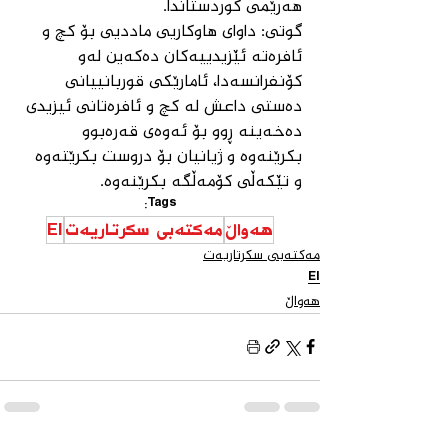
هەرێمی کوردستاندا.
گوتی: داوای هاوکاریی ماددیی بۆ کچ و 
ئافرەتە ئێزیدییەکان دەکەین لەو 
کۆنفرانسەدا، ئامارێکی قوربانییانی 
دەستی داعش لە کچ و ئافرەتانی ئیزیدی 
دەخەینە ڕوو بۆ ئەوەی قەرەبوو 
بکرێنەوە و ژیانیان بۆ دروست بکرێتەوە 
و تێکەڵی کۆمەڵگە بکرێنەوە.
Tags:
هەواڵ
مەكتەبی سكرتاریەت
EI
مەكتەبی سكرتاریەت
EI
هەواڵ