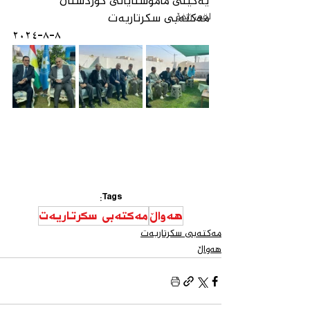
یەكێتی مامۆستایانی كوردستان
لقی زاخۆ
مەكتەبی سكرتاریەت 
٨-٨-٢٠٢٤
Tags:
هەواڵ
مەكتەبی سكرتاریەت
مەكتەبی سكرتاریەت
هەواڵ