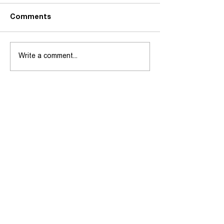
Comments
Write a comment...
شاندی یەکێتی مامۆستایانی
کوردستان کۆمەڵێک کار و
چالاکی لە دەڤەری بادینان
ئەنجام دەدات
بەستەرە خێراکان
تۆڕە کۆمەڵایەتییەکان