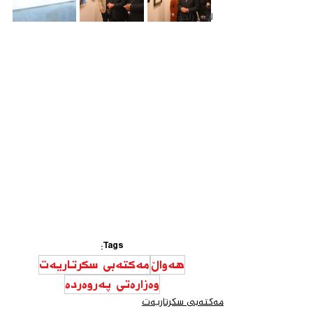
لقی زاخۆ
Tags:
هەواڵ
مەكتەبی سكرتاریەت
وەزارەتی پەروەردە
مەكتەبی سكرتاریەت