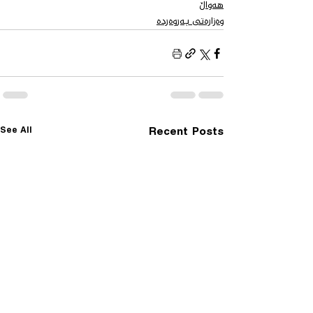
هەواڵ
وەزارەتی پەروەردە
See All
Recent Posts