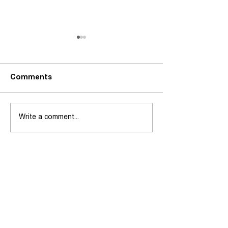
Comments
Write a comment...
شاندی یەکێتی مامۆستایانی
کوردستان کۆمەڵێک کار و
چالاکی لە دەڤەری بادینان
ئەنجام دەدات
بەستەرە خێراکان