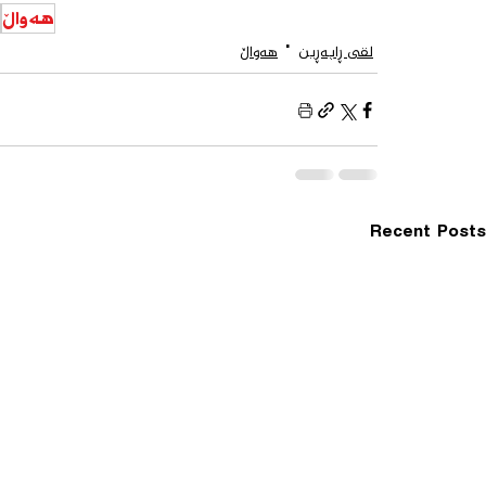
هەواڵ
لقی ڕاپەڕین
هەواڵ
Recent Posts