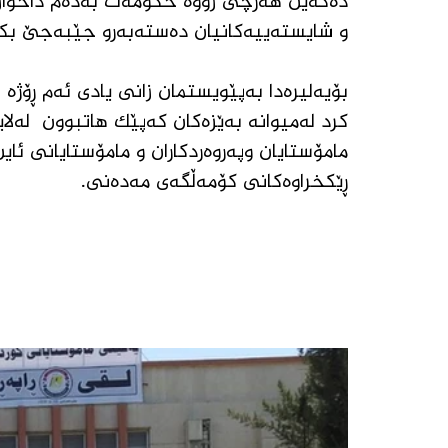
دەکەین هەرچی زووە حکومەت بەدەم داخوازیی
و شایستەییەکانیان دەستەبەرو جێبەجێ بکا
بۆیەلیرەدا بەپێویستمان زانی یادی ئەم ڕۆژە 
کرد لەمیوانە بەێزەکان کەپێک هاتبوون  لەل
مامۆستایان وپەروەردکاران و مامۆستایانی ئای
ڕێکخراوەکانی کۆمەڵگەی مەدەنی.