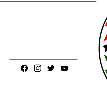
یەكێتی مامۆستایانی كوردستان ڕێكخراوێكی پیشەیی ، دیموكراتی ،
سەربەخۆیە ، نوێنەرایەتی بەرژەوەندییە گشتیەكانی مامۆستایانی
كوردستان دەكات.
تۆڕە کۆمەڵایەتییەکان