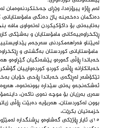
پێشکەوتنی کوردەواری.
لەم ڕۆژە پیرۆزەدا، وێڕای جەختکردنەوەمان ل
دەنگمان دەخەینە پاڵ دەنگی مامۆستایانی ک
بەتایبەتی بۆ داکۆکیکردن لەتەواوی مافە بن
ڕێکخراوەییەکانی مامۆستایان و بەشێکی کاریگ
لەپێناو فەراهەمکردنی سەرجەم پێداویستییە
 مامۆستایانی کوردستان بەگشتی و ڕێکخراوە
خەباتدا ڕۆڵی گەورەو پێشەنگیان گێڕاوەو هە
خەباتکارانە ڕۆڵەی کوردو کوردەوارییان گۆشک
تێکۆشەر لەڕێگەی خەباتدا ڕۆحی خۆیان بەخشی
ئەشکەنجەو پەتی سێدارە بوونەتەوە، هەروەک
سەری بەرزیان بۆ موچە نەوی ناکەن، داینەمۆ
بوون لەکوردستان، هەربۆیە دەبێت ڕۆڵی زیاتر
خزمەتیان بکرێت، 
١٥ی ئایار ڕۆژێکی گەشاوەو پڕشنگدارە لەمێژ