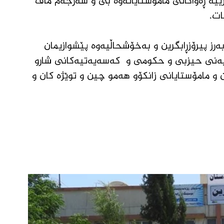
ە ڕەواکانی مامۆستایانەوە بێ و سەرجەم ماف 
ت.  
بەرز پیرۆزڕابگرین و بەخۆشحاڵیەوە پێشوازیمان 
ایەنی حیزبی و حکومی و  کەسەیەتیەکانی شارو  
ن و مامۆستایانی زانکۆو هەمو چین و توێژە کان و 