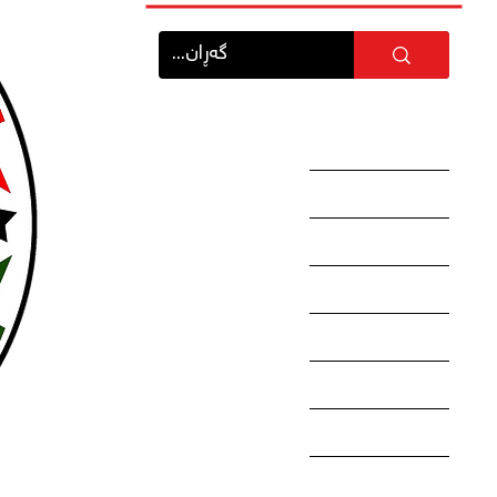
سەرەكی
هەواڵەكان
وتارەكان
ڕاپۆرتەكان
كتێبەكان
دەربارەی ئێمە
پەیوەندی