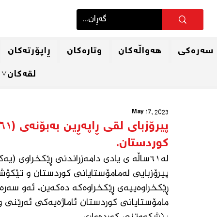
سەرەكی
هەواڵەكان
وتارەكان
ڕاپۆرتەكان
لقەكان˅
May 17, 2023
کوردستان.
لە٦١ساڵە ی یادی دامەزراندنی ڕێکخراوی (
پیرۆزبایی لەمامۆستایانی کوردستان و تێکۆش
ڕێکخراوەییەی ڕێکخراوەکە دەکەین، ئەو سەرەت
مامۆستایانی کوردستان ئاماژەیەکی ئەرێنی و 