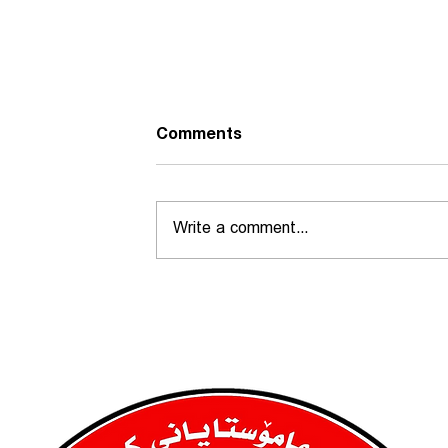
Comments
پەیامی پیرۆزبایی
Write a comment...
ەڕێوەچوونی
وەردەیی