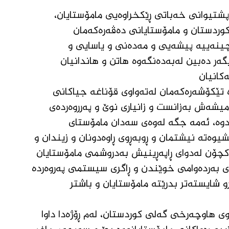
ەپشتیوانی خەباتی ڕێکخراوەیی مامۆستایان، 
وردستان و مامۆستایانی دەڤەرەکەمان 
چینەییە پیشەیی و مەدەنی و یاسایی و 
ەر دەبین لەبەدەنگەوە هاتن و هاندانیان 
کانیان
 تێکۆشەرەکەمان لەتەواوی قۆناغە جیاکانی 
میشەش بەزانست و زانیاری نوێ و پەرروەردەی 
ردوە، ئەمە جگە لەوەی سەدان مامۆستای 
وەتە نیشتمان و ڕوبەڕوی ڕاوەدونان و زیندان و 
چۆن لەدوای ڕاپەڕینیش بەدروشمی مامۆستایان 
ی بەردەوامی خوێندن و ڕاگری سیستمی پەروەردە 
و شایستەتر بدرێتە مامۆستایان و باشتر 
ووی هاوچەرخی گەلی کوردستان، لەم ڕۆژەدا داوا 