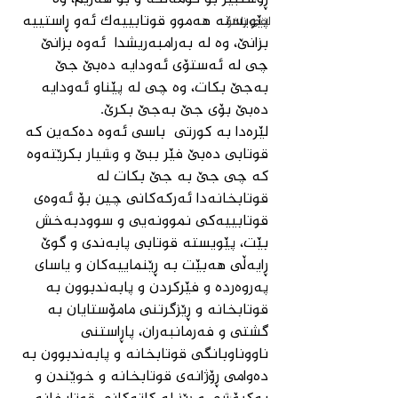
پێویستە هەموو قوتابییەك ئەو ڕاستییە 
لقی زاخۆ
بزانێ‌، وە لە بەرامبەریشدا  ئەوە بزانێ‌ 
چی لە ئەستۆی ئەودایە دەبێ جێ 
بەجێ بكات، وە چی لە پێناو ئەودایە 
دەبێ بۆی جێ بەجێ بكرێ.
لێرەدا بە كورتی  باسی ئەوە دەكەین كە 
قوتابی دەبێ فێر ببێ و وشیار بكرێتەوە 
كە چی جێ بە جێ بكات لە 
قوتابخانەدا ئەركەكانی چین بۆ ئەوەی 
قوتابییەكی نموونەیی و سوودبەخش 
بێت، پێویستە قوتابی پابەندی و گوێ 
ڕایەڵی هەبێت بە ڕێنماییەكان و یاسای 
پەروەردە و فێركردن و پابەندبوون بە 
قوتابخانە و ڕێزگرتنی مامۆستایان بە 
گشتی و فەرمانبەران، پاڕاستنی 
ناووناوبانگی قوتابخانە و پابەندبوون بە 
دەوامی ڕۆژانەی قوتابخانە و خوێندن و 