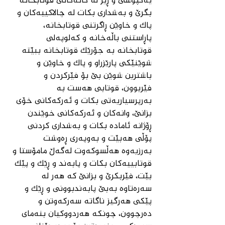
یەكپۆشی و ڕێز لە كاتەكانی قوتابخانە 
بگرێ و بەشداری بكات لە چالاكییەكان و 
پاك و خاوێن ڕاگرتنی قوتابخانە، 
پاڕاستنی باڵەخانە و كەلوپەلی 
قوتابخانە بە جۆرێك قوتابخانە ببێتە 
شوێنێكی پارێزراو و پاك و خاوێن و 
باشترین شوێن بێ بۆ فێركردن و 
فێربوون، قوتابی هەست بە 
بەرپرسیاریەتی بكات و ئەركەكانی خۆی 
بزانێ‌، وانەكان و ئەركەكانی خوێندن 
ڕۆژانە ئامادە بكات و بەشداری كردنی 
پۆڵی هەبێت و بەوپەری ڕەوشت 
بەرزیەوە هەڵسوكەوت لەگەڵ مامۆستا و 
قوتابییەكان بكات و پابەند و ڕێك و پێك 
بێت، فێربكرێ و بزانێ‌ كە هەر لە 
سەرەتاوە بەبێ پابەندبوونی و ڕێك و 
پێكی هەرگیز ناگاتە سەركەوتن و 
دەرچوون، چونكە هەردووكیان بنەمای 