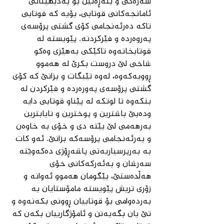
سەرەكی و بنەڕەتین بۆ بەدیهێنانی 
ئامانجەكانی قوتابی، بۆیە كە قوتابی 
تاكە دەرئەنجامی كۆی گشتی پرۆسەی 
پەروەردە و فێركردنە. پێویستە لە 
قوتابخانەوە تاكێكی بەهێزی وەكو 
شاخی لێ دروست بكرێ لە هەموو 
ڕوویەكەوە، لەوە تێبگات و بزانێ كە كۆی 
گشتی پرۆسەی پەورەردە و فێركردن لە 
بنكەوە تا لوتكە لە پێناو قوتابی دایە 
ودەبێ باشترین و پوخترین و نایابترین 
بەرهەمی لێ بێتە دی و خۆی بە خاوەن 
و بەرئەنجامی پرۆسەكە بزانێ‌. ئەو كات 
بە بەرپرسیاریەتی پاشەڕۆژی دەكەوێتە 
سەرشان و بەئەركەكانی خۆی 
هەڵدەستێ‌، بێگومان هەموو ئەوانە و 
زۆری تریش پێویستە مامۆستایان بە 
بەردەوامی بۆ قوتابیان ڕوونی بكەنەوە و 
تێ یان بگەیەنن و ئامۆژگارییان بكەن كە 