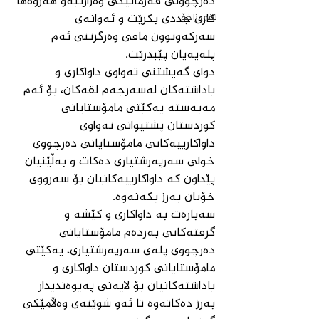
دەرچوونی فەرمانێكی وەزارییەو هەروەها 
لقی زاخۆ
كاری جددی بكرێت و ئەوانەی 
سەركەوتوون مافی وەرگرتنی ئەم 
پلەیەیان پێبدرێت.
دوای گەیشتنی تەواوی داواكاری و 
یاداشتەكان لەسەرجەم لقەكان، بۆ ئەم 
مەبەستە یەكێتی مامۆستایانی 
كوردستان پشتیوانی تەواوی 
داواكارییەكانی مامۆستایانی دەرچووی 
خولی سەرپەرشتیاری دەكات و بەڵێنیان 
پێداون كە داواكارییەكانیان بۆ سەرووی 
خۆیان بەرز بكەنەوە.
سەبارەت بە داواكاری و كێشە و 
گرفتەكانی بەردەم مامۆستایانی 
دەرچووی پلەی سەرپەرشتیاری، یەكێتی 
مامۆستایانی كوردستان داواكاری و 
یاداشتەكانیان بۆ لایەنی پەیوەندیدار 
بەرز دەكاتەوە تا ئەو شوێنەی وەڵامێكی 