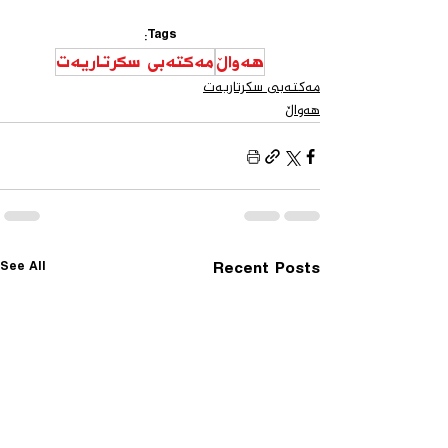
Tags:
هەواڵ
مەكتەبی سكرتاریەت
مەكتەبی سكرتاریەت
هەواڵ
See All
Recent Posts