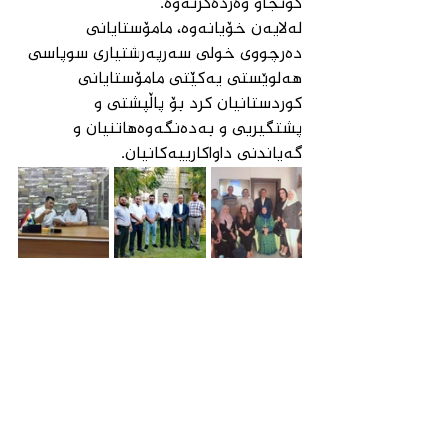
گونجاو وەردەگرنەوە.
لەلایەن خۆیانەوە، مامۆستایانی 
دەرچووی خولی سەرپەرشتیاری سوپاسی 
هەلوێستی یەكێتی مامۆستایانی 
كوردستانیان كرد بۆ پاڵپشتی و 
پشتگیریی و بەدەنگەوەهاتنیان و 
گەیاندنی داواكارییەكانیان.