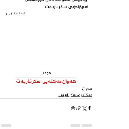
مەكتەبی سكرتاریەت
لقی زاخۆ
٤-٤-٢٠٢٤
Tags:
هەواڵ
مەكتەبی سكرتاریەت
هەواڵ
مەكتەبی سكرتاریەت