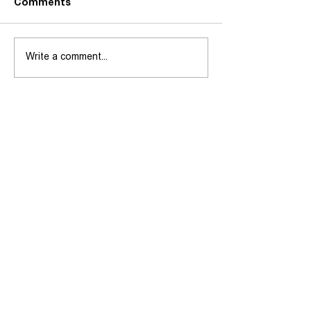
Comments
Write a comment...
شاندی یەکێتی مامۆستایانی
کوردستان کۆمەڵێک کار و
چالاکی لە دەڤەری بادینان
ئەنجام دەدات
بەستەرە خێراکان
تۆڕە کۆمەڵایەتییەکان
یەكێتی مامۆستایانی كوردستان