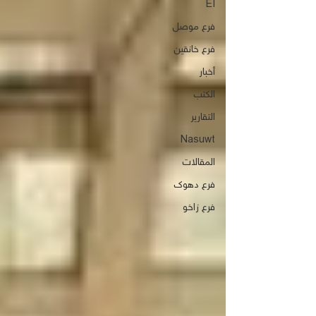
EI
فرع موصل
فرع خانقين
‏أخبار
الكتب
التقارير
Nasuwt
المقالات
فرع دهوك
فرع زاخو