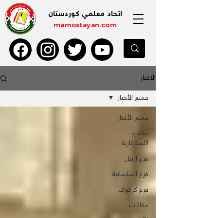
اتحاد معلمي كوردستان
mamostayan.com
الاخبار
جميع الأخبار
جميع الأخبار
مكتب
االسكرتاریة
فرع اربيل
فرع السليمانية
فرع كركوك
مقالات