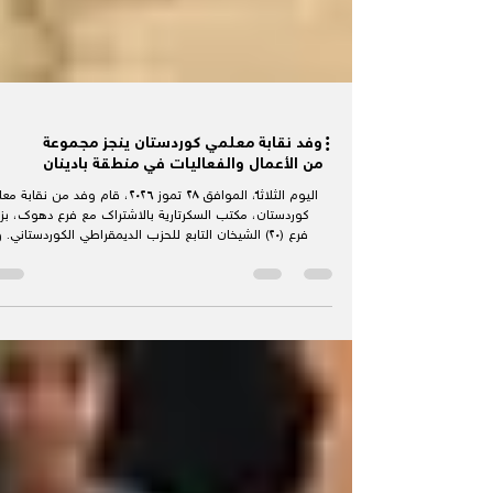
وفد نقابة معلمي كوردستان ينجز مجموعة
من الأعمال والفعاليات في منطقة بادينان
اليوم الثلاثاء، الموافق ٢٨ تموز ٢٠٢٦، قام وفد من نقا
كوردستان، مكتب السكرتارية بالاشتراك مع فرع دهوك، بزي
فرع (٢٠) الشيخان التابع للحزب الديمقراطي الكوردستاني. 
استُقبل الوفد بحفاوة من قبل السيد صالح حيدر، مسؤول الف
وأعضاء الهيئة الإدارية للفرع. وتبادل الطرفان النقاش حول عدد
المواضيع المشتركة، وأكدا على تطوير التعاون والتنسيق 
الجانبين. وفي ختام الاجتماع، تم التطرق إلى خطوات تأ
مقر لنقابة المعلمين ضمن حدود قضاء الشيخان، وأبدى الج
دعمهم لهذه الخ